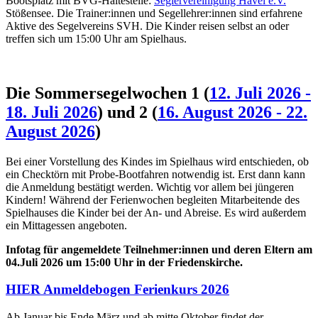
Bootsplatz mit BVG-Haltestelle:
Seglervereinigung Havel e.V.
Stößensee. Die Trainer:innen und Segellehrer:innen sind erfahrene
Aktive des Segelvereins SVH. Die Kinder reisen selbst an oder
treffen sich um 15:00 Uhr am Spielhaus.
Die Sommersegelwochen 1
(
12. Juli 2026 -
18. Juli 2026
)
und 2
(
16. August 2026 - 22.
August 2026
)
Bei einer Vorstellung des Kindes im Spielhaus wird entschieden, ob
ein Checktörn mit Probe-Bootfahren notwendig ist. Erst dann kann
die Anmeldung bestätigt werden. Wichtig vor allem bei jüngeren
Kindern! Während der Ferienwochen begleiten Mitarbeitende des
Spielhauses die Kinder bei der An- und Abreise. Es wird außerdem
ein Mittagessen angeboten.
Infotag für angemeldete Teilnehmer:innen und deren Eltern am
04.Juli 2026 um 15:00 Uhr in der Friedenskirche.
HIER Anmeldebogen Ferienkurs 2026
Ab Januar bis Ende März und ab mitte Oktober findet der