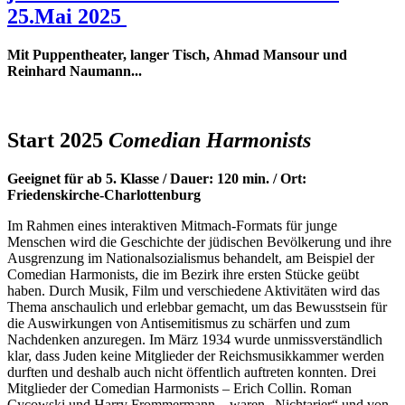
25.Mai 2025
Mit Puppentheater, langer Tisch, Ahmad Mansour und
Reinhard Naumann...
Start 2025
Comedian Harmonists
G
eeignet für
ab 5.
Klasse / Dauer:
12
0 min. / Ort:
Friedenskirche
-Charlottenburg
Im Rahmen eines interaktiven Mitmach-Formats für junge
Menschen wird die Geschichte der jüdischen Bevölkerung und ihre
Ausgrenzung im Nationalsozialismus behandelt, am Beispiel der
Comedian Harmonists, die im Bezirk ihre ersten Stücke geübt
haben. Durch Musik, Film und verschiedene Aktivitäten wird das
Thema anschaulich und erlebbar gemacht, um das Bewusstsein für
die Auswirkungen von Antisemitismus zu schärfen und zum
Nachdenken anzuregen. Im März 1934 wurde unmissverständlich
klar, dass Juden keine Mitglieder der Reichsmusikkammer werden
durften und deshalb auch nicht öffentlich auftreten konnten. Drei
Mitglieder der Comedian Harmonists – Erich Collin. Roman
Cycowski und Harry Frommermann – waren „Nichtarier“ und von