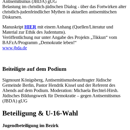
Antisemitismus (JBDA) gUG
Belastung im christlich-jüdischen Dialog - über das Fortwirken alter
christlich-judenfeindlicher Mythen in aktuellen antisemitischen
Diskursen.
Manuskript
HIER
mit einem Anhang (Quellen/Literatur und
Material zur Ethik des Judentums).
Veröffentlichung nur unter Angabe des Projekts „Tikkun“ vom
BAFzA/Programm „Demokratie leben!“
www.jbda.de
Beiteiligte auf dem Podium
Sigmount Königsberg, Antisemitismusbeauftragter Jüdische
Gemeinde Berlin, Pastor Hendrik Kissel und der Referent des
Abends auf dem Podium. Moderation: Michaela Bechtel-Hirsh.
Jüdisches Bildungswerk für Demokratie – gegen Antisemitismus
(JBDA) gUG
Beteiligung & U-16-Wahl
Jugendbeteiligung im Bezirk