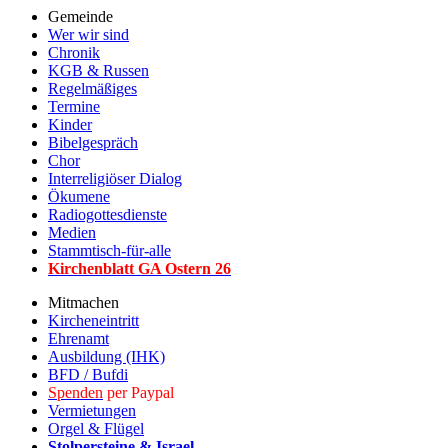
Gemeinde
Wer wir sind
Chronik
KGB & Russen
Regelmäßiges
Termine
Kinder
Bibelgespräch
Chor
Interreligiöser Dialog
Ökumene
Radiogottesdienste
Medien
Stammtisch-für-alle
Kirchenblatt GA Ostern 2
6
Mitmachen
Kircheneintritt
Ehrenamt
Ausbildung (IHK)
BFD / Bufdi
Spenden
per Paypal
Vermietungen
Orgel & Flügel
Stolpersteine & Israel