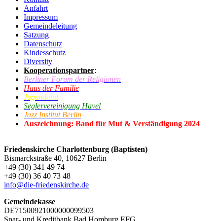
Anfahrt
Impressum
Gemeindeleitung
Satzung
Datenschutz
Kindesschutz
Diversity
Kooperationspartner
:
Berliner Forum der Religionen
Haus der Familie
Jugendamt
Seglervereinigung Havel
Jazz Institut Berlin
Auszeichnung: Band für Mut & Verständigung 2024
Friedenskirche Charlottenburg (Baptisten)
Bismarckstraße 40, 10627 Berlin
+49 (30) 341 49 74
+49 (30) 36 40 73 48
info@die-friedenskirche.de
Gemeindekasse
DE71500921000000099503
Spar- und Kreditbank Bad Homburg EFG