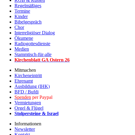
KGB & Russen
Regelmäßiges
Termine
Kinder
Bibelgespräch
Chor
Interreligiöser Dialog
Ökumene
Radiogottesdienste
Medien
Stammtisch-für-alle
Kirchenblatt GA Ostern 2
6
Mitmachen
Kircheneintritt
Ehrenamt
Ausbildung (IHK)
BFD / Bufdi
Spenden
per Paypal
Vermietungen
Orgel & Flügel
Stolpersteine & Israel
Informationen
Newsletter
Kontakt