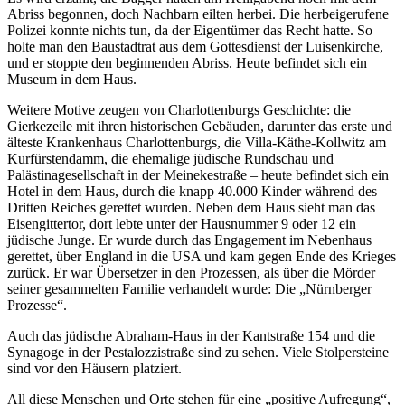
Abriss begonnen, doch Nachbarn eilten herbei. Die herbeigerufene
Polizei konnte nichts tun, da der Eigentümer das Recht hatte. So
holte man den Baustadtrat aus dem Gottesdienst der Luisenkirche,
und er stoppte den beginnenden Abriss. Heute befindet sich ein
Museum in dem Haus.
Weitere Motive zeugen von Charlottenburgs Geschichte: die
Gierkezeile mit ihren historischen Gebäuden, darunter das erste und
älteste Krankenhaus Charlottenburgs, die Villa-Käthe-Kollwitz am
Kurfürstendamm, die ehemalige jüdische Rundschau und
Palästinagesellschaft in der Meinekestraße – heute befindet sich ein
Hotel in dem Haus, durch die knapp 40.000 Kinder während des
Dritten Reiches gerettet wurden. Neben dem Haus sieht man das
Eisengittertor, dort lebte unter der Hausnummer 9 oder 12 ein
jüdische Junge. Er wurde durch das Engagement im Nebenhaus
gerettet, über England in die USA und kam gegen Ende des Krieges
zurück. Er war Übersetzer in den Prozessen, als über die Mörder
seiner gesammelten Familie verhandelt wurde: Die „Nürnberger
Prozesse“.
Auch das jüdische Abraham-Haus in der Kantstraße 154 und die
Synagoge in der Pestalozzistraße sind zu sehen. Viele Stolpersteine
sind vor den Häusern platziert.
All diese Menschen und Orte stehen für eine „positive Aufregung“,