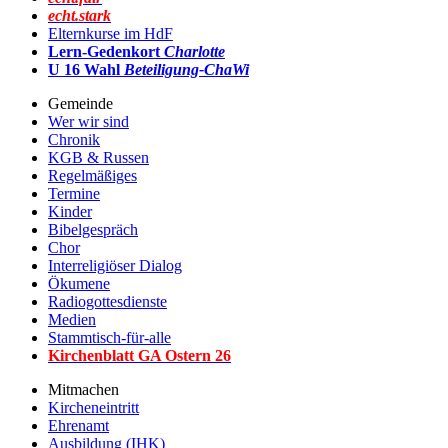
echt.stark
Elternkurse im HdF
Lern-Gedenkort
Charlotte
U 16 Wahl
Beteiligung-ChaWi
Gemeinde
Wer wir sind
Chronik
KGB & Russen
Regelmäßiges
Termine
Kinder
Bibelgespräch
Chor
Interreligiöser Dialog
Ökumene
Radiogottesdienste
Medien
Stammtisch-für-alle
Kirchenblatt GA Ostern 2
6
Mitmachen
Kircheneintritt
Ehrenamt
Ausbildung (IHK)