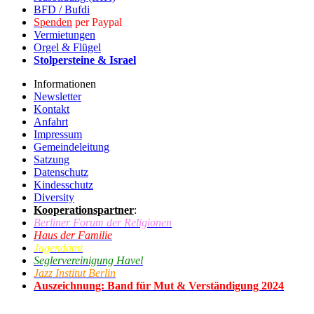
BFD / Bufdi
Spenden
per Paypal
Vermietungen
Orgel & Flügel
Stolpersteine & Israel
Informationen
Newsletter
Kontakt
Anfahrt
Impressum
Gemeindeleitung
Satzung
Datenschutz
Kindesschutz
Diversity
Kooperationspartner
:
Berliner Forum der Religionen
Haus der Familie
Jugendamt
Seglervereinigung Havel
Jazz Institut Berlin
Auszeichnung: Band für Mut & Verständigung 2024