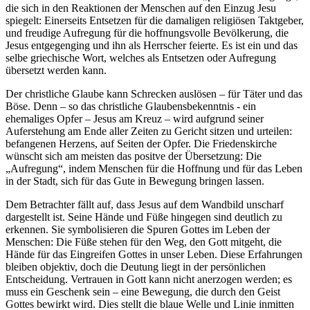
die sich in den Reaktionen der Menschen auf den Einzug Jesu
spiegelt: Einerseits Entsetzen für die damaligen religiösen Taktgeber,
und freudige Aufregung für die hoffnungsvolle Bevölkerung, die
Jesus entgegenging und ihn als Herrscher feierte. Es ist ein und das
selbe griechische Wort, welches als Entsetzen oder Aufregung
übersetzt werden kann.
Der christliche Glaube kann Schrecken auslösen – für Täter und das
Böse. Denn – so das christliche Glaubensbekenntnis - ein
ehemaliges Opfer – Jesus am Kreuz – wird aufgrund seiner
Auferstehung am Ende aller Zeiten zu Gericht sitzen und urteilen:
befangenen Herzens, auf Seiten der Opfer. Die Friedenskirche
wünscht sich am meisten das positve der Übersetzung: Die
„Aufregung“, indem Menschen für die Hoffnung und für das Leben
in der Stadt, sich für das Gute in Bewegung bringen lassen.
Dem Betrachter fällt auf, dass Jesus auf dem Wandbild unscharf
dargestellt ist. Seine Hände und Füße hingegen sind deutlich zu
erkennen. Sie symbolisieren die Spuren Gottes im Leben der
Menschen: Die Füße stehen für den Weg, den Gott mitgeht, die
Hände für das Eingreifen Gottes in unser Leben. Diese Erfahrungen
bleiben objektiv, doch die Deutung liegt in der persönlichen
Entscheidung. Vertrauen in Gott kann nicht anerzogen werden; es
muss ein Geschenk sein – eine Bewegung, die durch den Geist
Gottes bewirkt wird. Dies stellt die blaue Welle und Linie inmitten