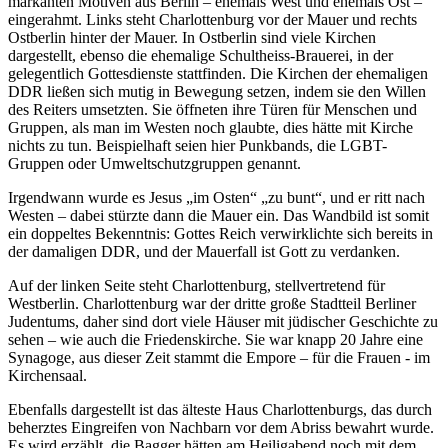
markanten Motiven aus Berlin – ehemals West und ehemals Ost –
eingerahmt. Links steht Charlottenburg vor der Mauer und rechts
Ostberlin hinter der Mauer. In Ostberlin sind viele Kirchen
dargestellt, ebenso die ehemalige Schultheiss-Brauerei, in der
gelegentlich Gottesdienste stattfinden. Die Kirchen der ehemaligen
DDR ließen sich mutig in Bewegung setzen, indem sie den Willen
des Reiters umsetzten. Sie öffneten ihre Türen für Menschen und
Gruppen, als man im Westen noch glaubte, dies hätte mit Kirche
nichts zu tun. Beispielhaft seien hier Punkbands, die LGBT-
Gruppen oder Umweltschutzgruppen genannt.
Irgendwann wurde es Jesus „im Osten“ „zu bunt“, und er ritt nach
Westen – dabei stürzte dann die Mauer ein. Das Wandbild ist somit
ein doppeltes Bekenntnis: Gottes Reich verwirklichte sich bereits in
der damaligen DDR, und der Mauerfall ist Gott zu verdanken.
Auf der linken Seite steht Charlottenburg, stellvertretend für
Westberlin. Charlottenburg war der dritte große Stadtteil Berliner
Judentums, daher sind dort viele Häuser mit jüdischer Geschichte zu
sehen – wie auch die Friedenskirche. Sie war knapp 20 Jahre eine
Synagoge, aus dieser Zeit stammt die Empore – für die Frauen - im
Kirchensaal.
Ebenfalls dargestellt ist das älteste Haus Charlottenburgs, das durch
beherztes Eingreifen von Nachbarn vor dem Abriss bewahrt wurde.
Es wird erzählt, die Bagger hätten am Heiligabend noch mit dem