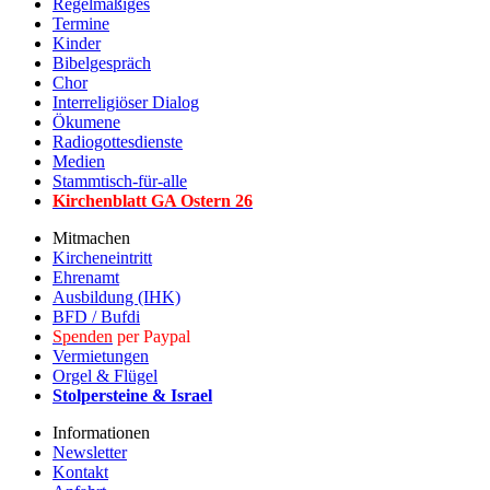
Regelmäßiges
Termine
Kinder
Bibelgespräch
Chor
Interreligiöser Dialog
Ökumene
Radiogottesdienste
Medien
Stammtisch-für-alle
Kirchenblatt GA Ostern 2
6
Mitmachen
Kircheneintritt
Ehrenamt
Ausbildung (IHK)
BFD / Bufdi
Spenden
per Paypal
Vermietungen
Orgel & Flügel
Stolpersteine & Israel
Informationen
Newsletter
Kontakt