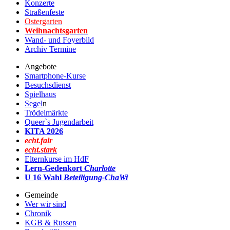
Konzerte
Straßenfeste
Ostergarten
Weihnachtsgarten
Wand- und Foyerbild
Archiv Termine
Angebote
Smartphone-Kurse
Besuchsdienst
Spielhaus
Segel
n
Trödelmärkte
Queer`s Jugendarbeit
KITA 2026
echt.fair
echt.stark
Elternkurse im HdF
Lern-Gedenkort
Charlotte
U 16 Wahl
Beteiligung-ChaWi
Gemeinde
Wer wir sind
Chronik
KGB & Russen