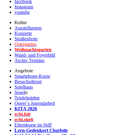
facebook
Instagram
youtube
Kultur
Ausstellungen
Konzerte
Straßenfeste
Ostergarten
Weihnachtsgarten
Wand- und Foyerbild
Archiv Termine
Angebote
Smartphone-Kurse
Besuchsdienst
Spielhaus
Segel
n
Trödelmärkte
Queer`s Jugendarbeit
KITA 2026
echt.fair
echt.stark
Elternkurse im HdF
Lern-Gedenkort
Charlotte