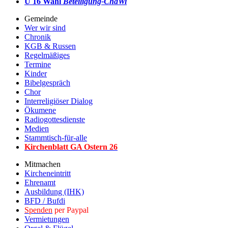
U 16 Wahl
Beteiligung-ChaWi
Gemeinde
Wer wir sind
Chronik
KGB & Russen
Regelmäßiges
Termine
Kinder
Bibelgespräch
Chor
Interreligiöser Dialog
Ökumene
Radiogottesdienste
Medien
Stammtisch-für-alle
Kirchenblatt GA Ostern 2
6
Mitmachen
Kircheneintritt
Ehrenamt
Ausbildung (IHK)
BFD / Bufdi
Spenden
per Paypal
Vermietungen