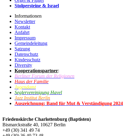
Orgel & Flügel
Stolpersteine & Israel
Informationen
Newsletter
Kontakt
Anfahrt
Impressum
Gemeindeleitung
Satzung
Datenschutz
Kindesschutz
Diversity
Kooperationspartner
:
Berliner Forum der Religionen
Haus der Familie
Jugendamt
Seglervereinigung Havel
Jazz Institut Berlin
Auszeichnung: Band für Mut & Verständigung 2024
Friedenskirche Charlottenburg (Baptisten)
Bismarckstraße 40, 10627 Berlin
+49 (30) 341 49 74
+49 (30) 36 40 73 48