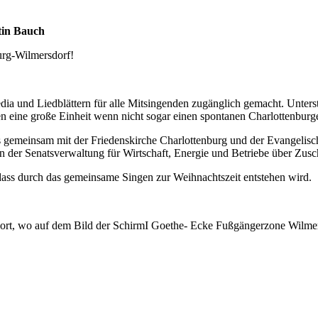
tin Bauch
burg-Wilmersdorf!
dia und Liedblättern für alle Mitsingenden zugänglich gemacht. Unters
n eine große Einheit wenn nicht sogar einen spontanen Charlottenburge
gemeinsam mit der Friedenskirche Charlottenburg und der Evangelischen 
on der Senatsverwaltung für Wirtschaft, Energie und Betriebe über Zusc
ass durch das gemeinsame Singen zur Weihnachtszeit entstehen wird.
(dort, wo auf dem Bild der SchirmI Goethe- Ecke Fußgängerzone Wilm