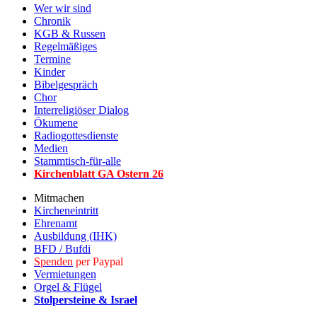
Wer wir sind
Chronik
KGB & Russen
Regelmäßiges
Termine
Kinder
Bibelgespräch
Chor
Interreligiöser Dialog
Ökumene
Radiogottesdienste
Medien
Stammtisch-für-alle
Kirchenblatt GA Ostern 2
6
Mitmachen
Kircheneintritt
Ehrenamt
Ausbildung (IHK)
BFD / Bufdi
Spenden
per Paypal
Vermietungen
Orgel & Flügel
Stolpersteine & Israel