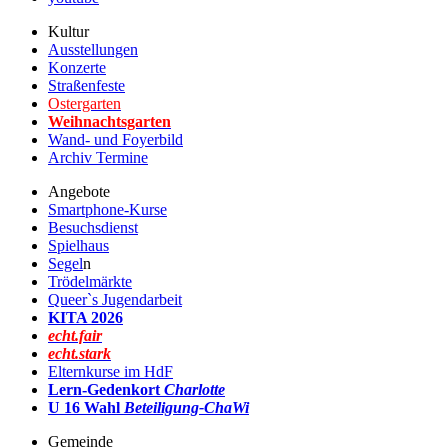
Kultur
Ausstellungen
Konzerte
Straßenfeste
Ostergarten
Weihnachtsgarten
Wand- und Foyerbild
Archiv Termine
Angebote
Smartphone-Kurse
Besuchsdienst
Spielhaus
Segel
n
Trödelmärkte
Queer`s Jugendarbeit
KITA 2026
echt.fair
echt.stark
Elternkurse im HdF
Lern-Gedenkort
Charlotte
U 16 Wahl
Beteiligung-ChaWi
Gemeinde